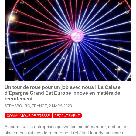
Un tour de roue pour un job avec nous ! La Caisse
d’Epargne Grand Est Europe innove en matière de
recrutement.
STRASBOURG, FRANCE,
2 MARS 2023
COMMUNIQUÉ DE PRESSE
RECRUTEMENT
Aujourd’hui les entreprises qui veulent se démarquer, mettent en
place des solutions de recrutement reflétant leur dynamisme et