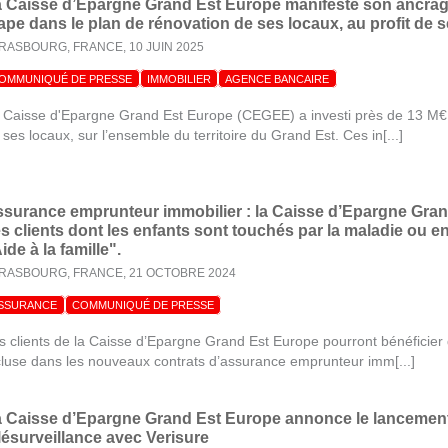
 Caisse d’Epargne Grand Est Europe manifeste son ancrag
ape dans le plan de rénovation de ses locaux, au profit de s
RASBOURG, FRANCE,
10 JUIN 2025
OMMUNIQUÉ DE PRESSE
IMMOBILIER
AGENCE BANCAIRE
 Caisse d'Epargne Grand Est Europe (CEGEE) a investi près de 13 M€ c
 ses locaux, sur l’ensemble du territoire du Grand Est. Ces in[...]
surance emprunteur immobilier : la Caisse d’Epargne Gra
s clients dont les enfants sont touchés par la maladie ou e
ide à la famille".
RASBOURG, FRANCE,
21 OCTOBRE 2024
SSURANCE
COMMUNIQUÉ DE PRESSE
s clients de la Caisse d’Epargne Grand Est Europe pourront bénéficier d
cluse dans les nouveaux contrats d’assurance emprunteur imm[...]
 Caisse d’Epargne Grand Est Europe annonce le lancement 
lésurveillance avec Verisure