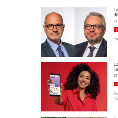
La
di
ST
C
Pa
La
l’
ST
C
Av
no