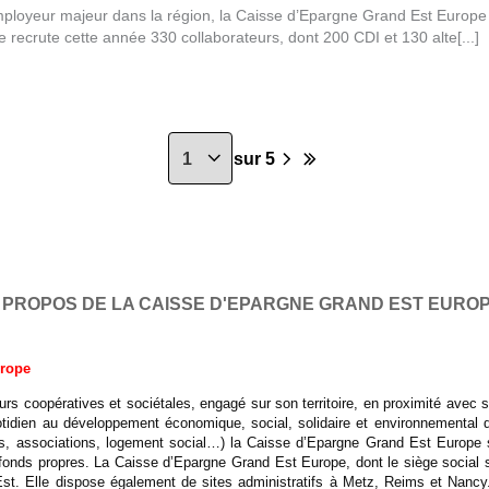
ployeur majeur dans la région, la Caisse d’Epargne Grand Est Europ
le recrute cette année 330 collaborateurs, dont 200 CDI et 130 alte[...]
sur 5
 PROPOS DE LA CAISSE D'EPARGNE GRAND EST EURO
urope
eurs coopératives et sociétales, engagé sur son territoire, en proximité avec
uotidien au développement économique, social, solidaire et environnemental d
ités, associations, logement social…) la Caisse d’Epargne Grand Est Europe 
e fonds propres. La Caisse d’Epargne Grand Est Europe, dont le siège social
Est. Elle dispose également de sites administratifs à Metz, Reims et Nan