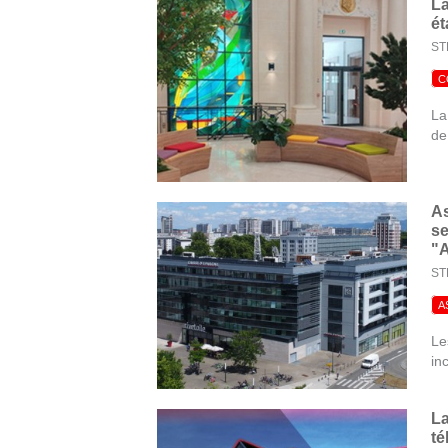
La
ét
ST
C
La
de
As
se
"A
ST
A
Le
in
La
té