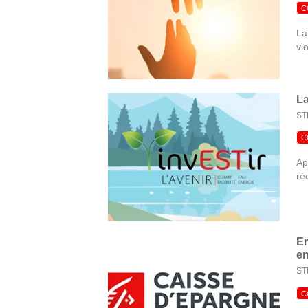
C
La
vi
La
ST
C
Ap
ré
Em
en
ST
C