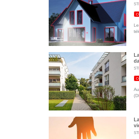
ST
C
Le
té
La
da
ST
C
Au
(D
La
vi
ST