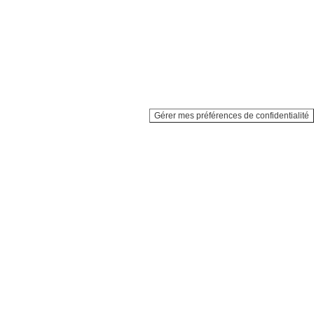
Gérer mes préférences de confidentialité
Tous droits réservés
PLEIN ÉCRAN
 pour la reprise du